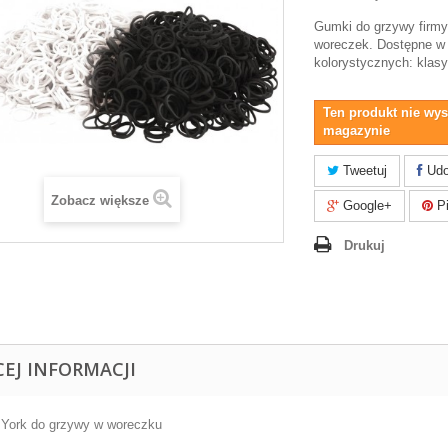
Gumki do grzywy firm
woreczek. Dostępne w
kolorystycznych: klasyc
Ten produkt nie wys
magazynie
Tweetuj
Udo
Zobacz większe
Google+
Pi
Drukuj
CEJ INFORMACJI
York do grzywy w woreczku