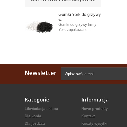
Gumki York do grzywy
w...
Gumki do grzywy firmy
York zapakowane...
Newsletter
Kategorie
Informacja
Likwiadacja sklepu
Nowe produkty
Dla konia
Kontakt
Dla jeźdźca
Koszty wysyłki