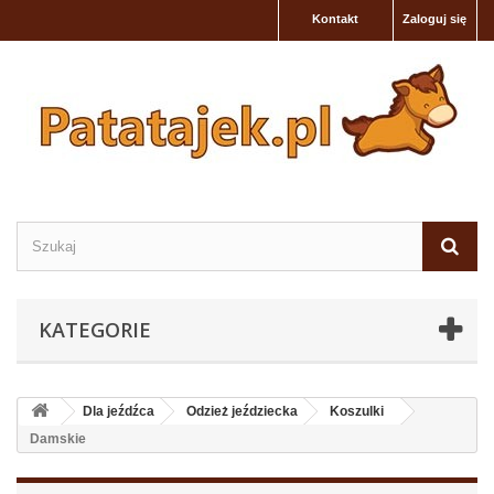
Kontakt
Zaloguj się
KATEGORIE
Dla jeźdźca
Odzież jeździecka
Koszulki
Damskie