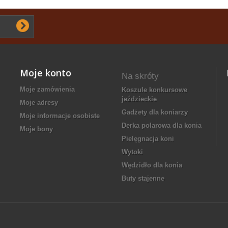
Moje konto
Na skróty
Moje zamówienia
koszule konkursowe
jeździeckie
Moje adresy
gadżety dla koniarzy
Moje informacje osobiste
derka polarowa dla konia
Moje bony
pielęgnacja koni
wytoki
wędzidło dla konia
buty stajenne