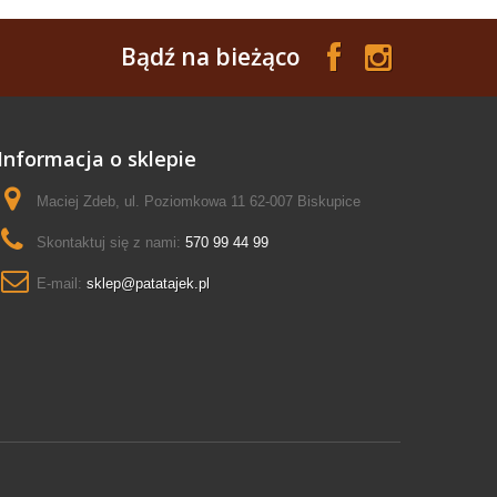
Bądź na bieżąco
Informacja o sklepie
Maciej Zdeb, ul. Poziomkowa 11 62-007 Biskupice
Skontaktuj się z nami:
570 99 44 99
E-mail:
sklep@patatajek.pl