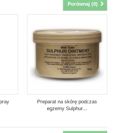
Porównaj (
0
)
pray
Preparat na skórę podczas
egzemy Sulphur...