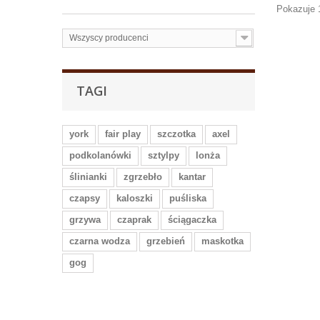
Pokazuje 
Wszyscy producenci
TAGI
york
fair play
szczotka
axel
podkolanówki
sztylpy
lonża
ślinianki
zgrzebło
kantar
czapsy
kaloszki
puśliska
grzywa
czaprak
ściągaczka
czarna wodza
grzebień
maskotka
gog