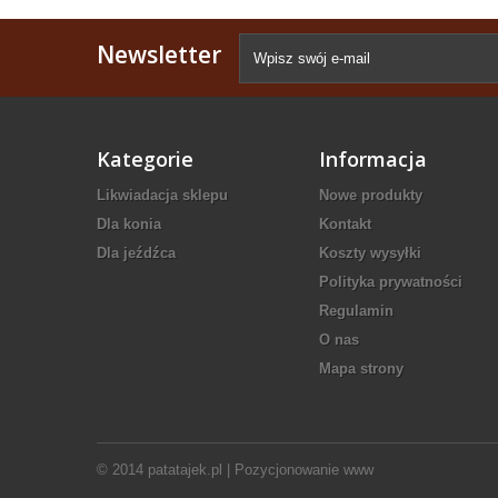
Newsletter
Kategorie
Informacja
Likwiadacja sklepu
Nowe produkty
Dla konia
Kontakt
Dla jeźdźca
Koszty wysyłki
Polityka prywatności
Regulamin
O nas
Mapa strony
© 2014
patatajek.pl
|
Pozycjonowanie www