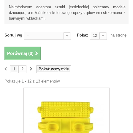
Najmłodszym adeptom sztuki jeździeckiej polecamy modele
dziecięce, a miłośnikom kolorowego oprzyrządowania strzemiona z
barwnymi wkładkami.
Sortuj wg
Pokaż
na stronę
--
12
Porównaj (
0
)
1
2
Pokaż wszystkie
Pokazuje 1 - 12 z 13 elementów