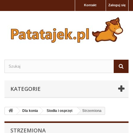
Kontakt
Zaloguj się
KATEGORIE
Dla konia
Siodła i osprzęt
Strzemiona
STRZEMIONA