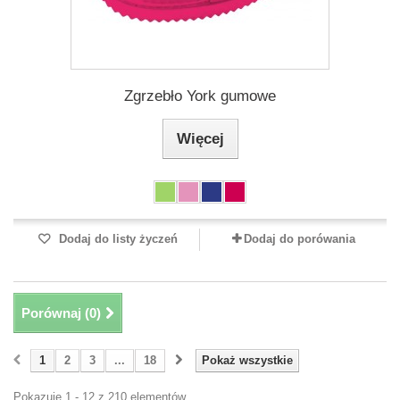
Zgrzebło York gumowe
Więcej
Dodaj do listy życzeń
Dodaj do porówania
Porównaj (
0
)
1
2
3
...
18
Pokaż wszystkie
Pokazuje 1 - 12 z 210 elementów