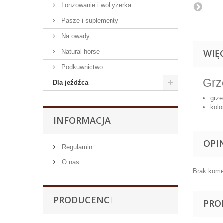
Lonżowanie i woltyżerka
Pasze i suplementy
Na owady
WIĘ
Natural horse
Podkuwnictwo
Grz
Dla jeźdźca
grze
kolo
INFORMACJA
OPI
Regulamin
O nas
Brak kome
PRODUCENCI
PRO