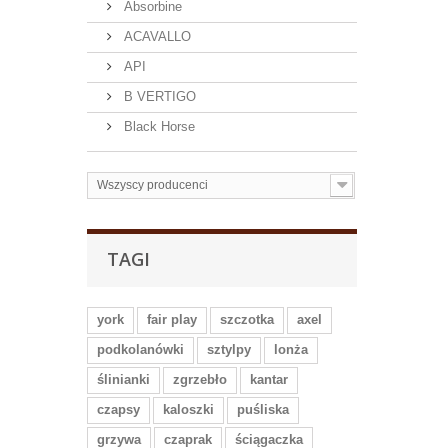
Absorbine
ACAVALLO
API
B VERTIGO
Black Horse
Wszyscy producenci
TAGI
york
fair play
szczotka
axel
podkolanówki
sztylpy
lonża
ślinianki
zgrzebło
kantar
czapsy
kaloszki
puśliska
grzywa
czaprak
ściągaczka