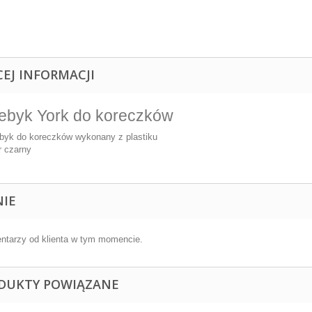
CEJ INFORMACJI
ebyk York do koreczków
byk do koreczków wykonany z plastiku
r czarny
NIE
ntarzy od klienta w tym momencie.
DUKTY POWIĄZANE