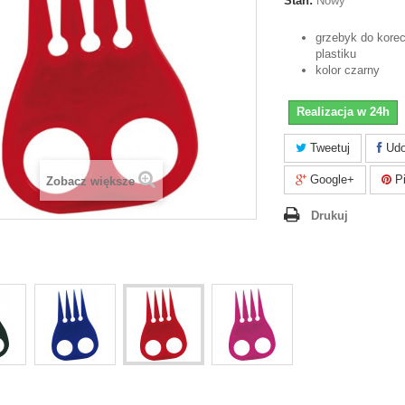
Stan:
Nowy
grzebyk do kore
plastiku
kolor czarny
Realizacja w 24h
Tweetuj
Udo
Google+
Pi
Zobacz większe
Drukuj