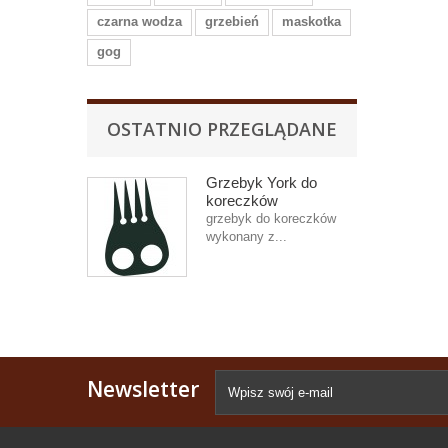
czarna wodza
grzebień
maskotka
gog
OSTATNIO PRZEGLĄDANE
Grzebyk York do
koreczków
grzebyk do koreczków
wykonany z...
Newsletter