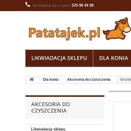
Skontaktuj się z nami:
570 99 44 99
LIKWIADACJA SKLEPU
DLA KONIA
Dla konia
Akcesoria do czyszczenia
Grzeb
AKCESORIA DO
CZYSZCZENIA
Likwiadacja sklepu