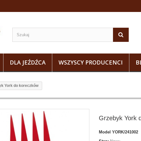
DLA JEŹDŹCA
WSZYSCY PRODUCENCI
B
yk York do koreczków
Grzebyk York 
Model
YORK/241002