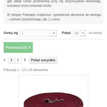
gdy adept sztuki jeździeckiej uczy się utrzymywania równowagi,
instruktor może lonżować konia.
W sklepie Patatajek znajdziesz sprawdzone akcesoria do treningu
– zarówno jeździeckiego, jak i z ziemi.
Sortuj wg
Pokaż
na stronę
--
12
Porównaj (
0
)
1
2
Pokaż wszystkie
Pokazuje 1 - 12 z 22 elementów