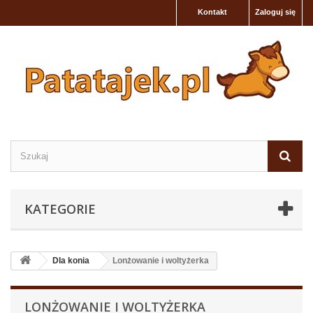
Kontakt
Zaloguj się
KATEGORIE
Dla konia
Lonżowanie i woltyżerka
LONŻOWANIE I WOLTYŻERKA