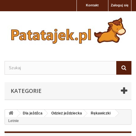
Kontakt
Zaloguj się
KATEGORIE
Dla jeźdźca
Odzież jeździecka
Rękawiczki
Letnie