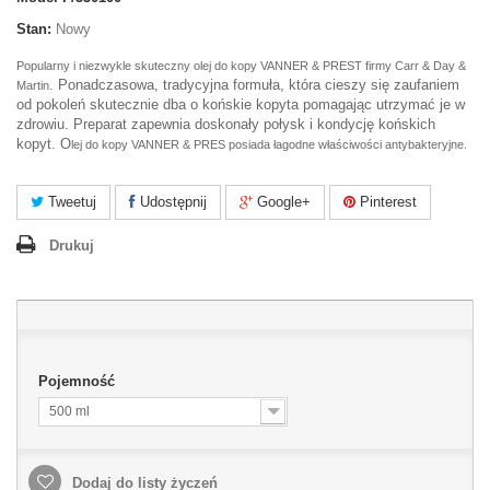
Stan:
Nowy
Popularny i niezwykle skuteczny olej do kopy
VANNER & PREST firmy
Carr & Day &
. Ponadczasowa, tradycyjna formuła, która cieszy się zaufaniem
Martin
od pokoleń skutecznie dba o końskie kopyta pomagając utrzymać je w
zdrowiu. Preparat zapewnia doskonały połysk i kondycję końskich
kopyt. O
lej do kopy
VANNER & PRES posiada łagodne właściwości antybakteryjne.
Tweetuj
Udostępnij
Google+
Pinterest
Drukuj
Pojemność
500 ml
Dodaj do listy życzeń