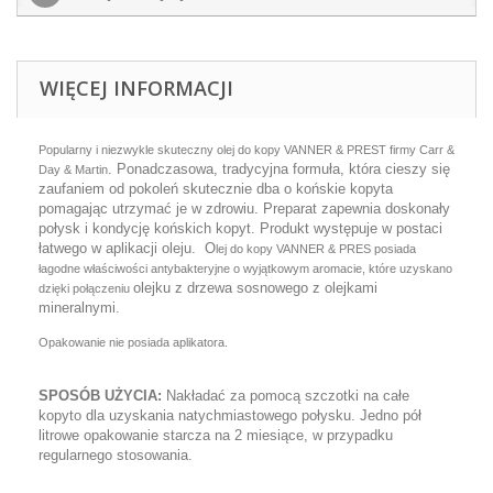
WIĘCEJ INFORMACJI
Popularny i niezwykle skuteczny olej do kopy
VANNER & PREST firmy
Carr &
. Ponadczasowa, tradycyjna formuła, która cieszy się
Day & Martin
zaufaniem od pokoleń skutecznie dba o końskie kopyta
pomagając utrzymać je w zdrowiu. Preparat zapewnia doskonały
połysk i kondycję końskich kopyt. Produkt występuje w postaci
łatwego w aplikacji oleju. O
lej do kopy
VANNER & PRES posiada
łagodne właściwości antybakteryjne o wyjątkowym aromacie, które uzyskano
olejku z drzewa sosnowego z olejkami
dzięki połączeniu
mineralnymi.
Opakowanie nie posiada aplikatora.
SPOSÓB UŻYCIA:
Nakładać za pomocą szczotki na całe
kopyto dla uzyskania natychmiastowego połysku. Jedno pół
litrowe opakowanie starcza na 2 miesiące, w przypadku
regularnego stosowania.