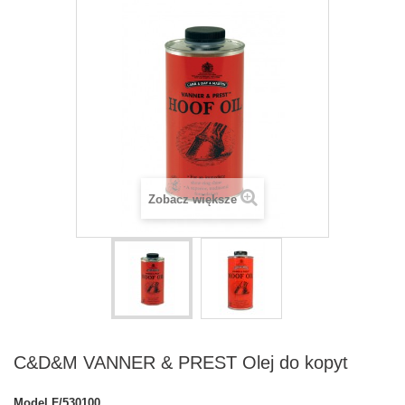
Zobacz większe
C&D&M VANNER & PREST Olej do kopyt
Model
F/530100