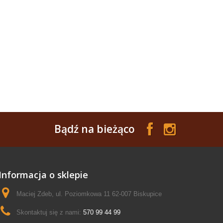
Bądź na bieżąco
Informacja o sklepie
Maciej Zdeb, ul. Poziomkowa 11 62-007 Biskupice
Skontaktuj się z nami:
570 99 44 99