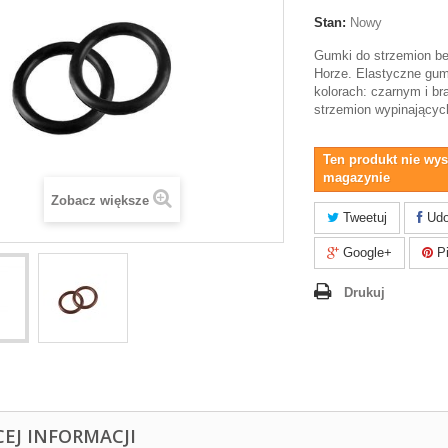
Stan:
Nowy
Gumki do strzemion be
Horze. Elastyczne gu
kolorach: czarnym i b
strzemion wypinającyc
Ten produkt nie wys
magazynie
Zobacz większe
Tweetuj
Udo
Google+
Pi
Drukuj
CEJ INFORMACJI