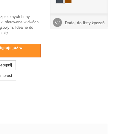
zpiecznych firmy
mki oferowane w dwóch
Dodaj do listy życzeń
rązowym. Idealne do
h się.
tępuje już w
stępnij
nterest