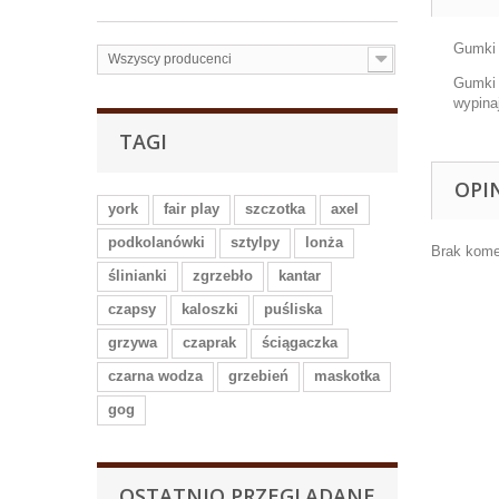
Gumki 
Wszyscy producenci
Gumki 
wypina
TAGI
OPI
york
fair play
szczotka
axel
podkolanówki
sztylpy
lonża
Brak kome
ślinianki
zgrzebło
kantar
czapsy
kaloszki
puśliska
grzywa
czaprak
ściągaczka
czarna wodza
grzebień
maskotka
gog
OSTATNIO PRZEGLĄDANE