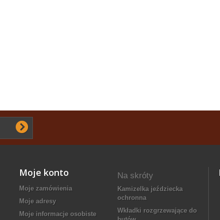
Moje konto
Na skróty
Moje zamówienia
kamizelka jeździecka
ochronna
Moje adresy
wkładki rozgrzewające do
Moje informacje osobiste
butów