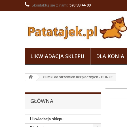
Skontaktuj się z nami:
570 99 44 99
LIKWIADACJA SKLEPU
DLA KONIA
Gumki do strzemion bezpiecznych - HORZE
GŁÓWNA
Likwiadacja sklepu