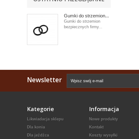
Gumki do strzemion...
Gumki do strzemion
bezpiecznych firmy...
Newsletter
Kategorie
Informacja
Likwiadacja sklepu
Nowe produkty
Dla konia
Kontakt
Dla jeźdźca
Koszty wysyłki