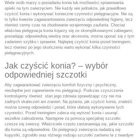
Wiele osób marzy o posiadaniu konia lub możliwości sprawowania
opieki na tym zwierzęciem. Nie każdy wie jednakże, jak prawidłowo
czyścić konia i wykonywać konieczne czynności pielęgnacyjne. Nie są
to tylko kwestie zagwarantowania zwierzęciu odpowiedniej higieny, lecz
również cenny czas na zbudowanie wzajemnego zaufania. Chociaż
właściwa pielęgnacja konia kojarzy się ze skomplikowanymi zabiegami,
posiadając odpowiednią wiedzę oraz akcesoria, można uporać się z tym
zadaniem szybko i sprawnie. Najlepiej czyścić konia przed treningiem,
lecz również po jego skończeniu warto wykonać kilka czynności
pielęgnacyjnych.
Jak czyścić konia? – wybór
odpowiedniej szczotki
Aby zagwarantować zwierzęciu komfort fizyczny i psychiczny,
niezbędne jest zapewnienie mu pielęgnacji. Podczas czyszczenia
kontrolujemy również stan jego zdrowia sprawdzając czy nie ma
żadnych skaleczeń ani zranień. Na pytania, jak czyścić konia, znaleźć
można szereg odpowiedzi i porad, które ułatwią wykonywanie tych
czynności. Przed treningiem zaleca się wytrzeć konia i usunąć
wszelkie zabrudzenia. Następnie za pomocą specjalnej szczotki
czesze się zwierzę. Właściciele często zastanawiają się, jakie szczotki
dla konia są odpowiednie. Do pielęgnacji zwierzęcia nadadzą się:
kopystki, zgrzebło oraz różnego rodzaju szczotki zarówno te z twardym