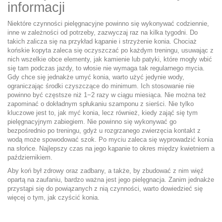
informacji
Niektóre czynności pielęgnacyjne powinno się wykonywać codziennie,
inne w zależności od potrzeby, zazwyczaj raz na kilka tygodni. Do
takich zalicza się na przykład kąpanie i strzyżenie konia. Chociaż
końskie kopyta zaleca się oczyszczać po każdym treningu, usuwając z
nich wszelkie obce elementy, jak kamienie lub patyki, które mogły wbić
się tam podczas jazdy, to włosie nie wymaga tak regularnego mycia.
Gdy chce się jednakże umyć konia, warto użyć jedynie wody,
ograniczając środki czyszczące do minimum. Ich stosowanie nie
powinno być częstsze niż 1−2 razy w ciągu miesiąca. Nie można też
zapominać o dokładnym spłukaniu szamponu z sierści. Nie tylko
kluczowe jest to, jak myć konia, lecz również, kiedy zająć się tym
pielęgnacyjnym zabiegiem. Nie powinno się wykonywać go
bezpośrednio po treningu, gdyż u rozgrzanego zwierzęcia kontakt z
wodą może spowodować szok. Po myciu zaleca się wyprowadzić konia
na słońce. Najlepszy czas na jego kąpanie to okres między kwietniem a
październikiem.
Aby koń był zdrowy oraz zadbany, a także, by zbudować z nim więź
opartą na zaufaniu, bardzo ważna jest jego pielęgnacja. Zanim jednakże
przystąpi się do powiązanych z nią czynności, warto dowiedzieć się
więcej o tym, jak czyścić konia.