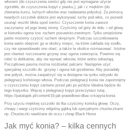
włosiem (do czyszczenia sierści gdy nie jest wymagane użycie
zgrzebła, do czyszczenia kopyt z piasku,), jak i z miękkim (do
zbierania kurzu, luźnych włosów oraz nadawania połysku). Za pomocą
twardych szczotek dobrze jest wykonywać ruchy pod włos, co pozwoli
usunąć resztki błota spod sierści. Czyszczenie konia zawsze
zaczynamy od jego lewej strony. Czyścimy od góry do dołu i od głowy
w kierunku ogona tzw. ruchem posuwisto-zwrotnym. Tylko umięśnione
partie możemy czyścić ruchem okrężnym. Podczas szczotkowania
konia warto obejrzeć go w okolicy miejsc, na które zakłada się siodło,
czy nie spowodowało ono otarć, a także te okolice rozmasować. Istotne
jest również rozczesanie grzywy oraz ogona zwierzęcia. Powinno się
robić to delikatnie, aby nie wyrwać włosów, które wolno odrastają.
Początkowo pasma można rozdzielać palcami. Następnie użyć
specjalnej szczotki do grzywy i ogona lub grzebienia. Aby posiadały
one połysk, można zaopatrzyć się w dostępne na rynku odżywki do
pielęgnacji końskiego włosia. Podczas pielęgnacji konia nie zapomnijmy
o czyszczeniu kopyt zarówno przed jaki po jeździe Idealna będzie do
tego kopystka. Więcej o pielęgnacji kopyt przeczytasz tutaj..
https://patatajek.pl/content/16-jak-prawidlowo-dbac-o-kopyta-konia
Przy użyciu miękkiej szczotki do łba czyścimy końską głowę. Oczy,
chrapy i wargi czyścimy wilgotną gąbką lub specjalnymi chusteczkami
np. Chusteczki nawilżane do oczu i chrap Black Horse
Jak myć konia? – kilka cennych