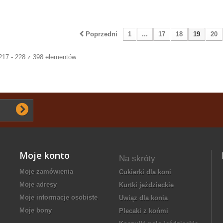
Poprzedni
1
...
17
18
19
20
217 - 228 z 398 elementów
Moje konto
Na skróty
Moje zamówienia
cukierki dla koni
Moje adresy
kurtki jeździeckie
Moje informacje osobiste
uwiąz dla konia
Moje bony
Plecaki z końmi