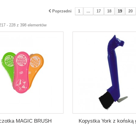
Poprzedni
1
...
17
18
19
20
217 - 228 z 398 elementów
czotka MAGIC BRUSH
Kopystka York z końską 