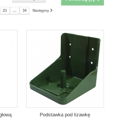
21
...
34
Następny
głową
Podstawka pod lizawkę