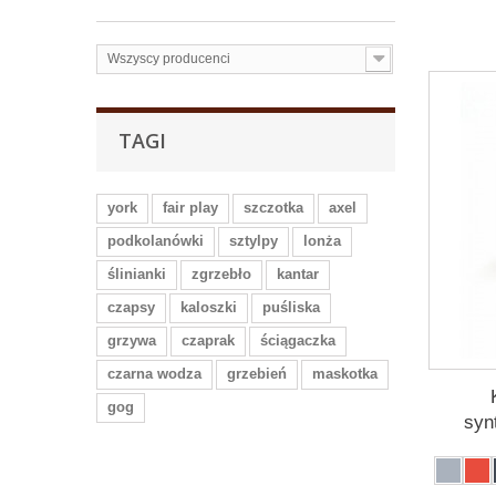
Wszyscy producenci
TAGI
york
fair play
szczotka
axel
podkolanówki
sztylpy
lonża
ślinianki
zgrzebło
kantar
czapsy
kaloszki
puśliska
grzywa
czaprak
ściągaczka
czarna wodza
grzebień
maskotka
gog
syn