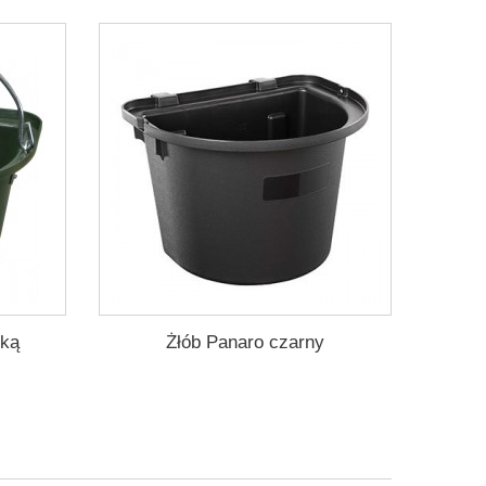
zką
Żłób Panaro czarny