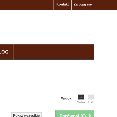
Kontakt
Zaloguj się
LOG
Widok:
Siatka
Lista
Pokaż wszystkie
Porównaj (
0
)