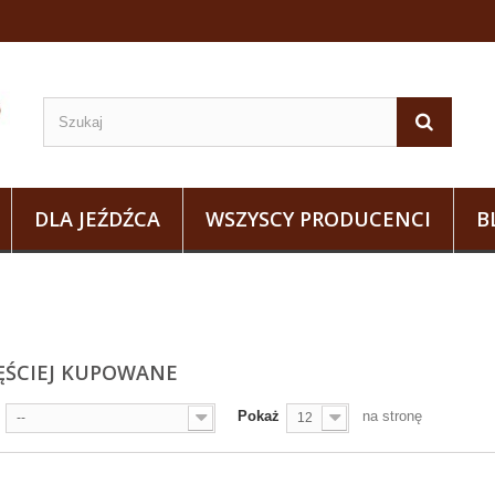
DLA JEŹDŹCA
WSZYSCY PRODUCENCI
B
ĘŚCIEJ KUPOWANE
Pokaż
na stronę
--
12