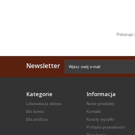
Pokazuje 
Newsletter
Kategorie
Informacja
Likwiadacja sklepu
Nowe produkty
Dla konia
Kontakt
Dla jeźdźca
Koszty wysyłki
Polityka prywatności