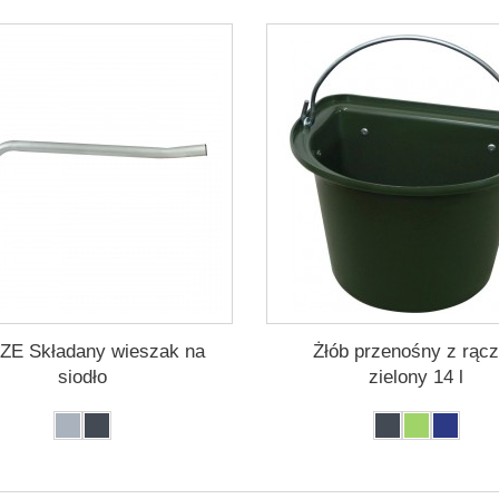
E Składany wieszak na
Żłób przenośny z rąc
siodło
zielony 14 l