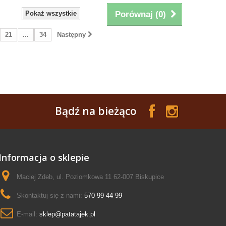
Pokaż wszystkie
Porównaj (
0
)
21
...
34
Następny
Bądź na bieżąco
Informacja o sklepie
Maciej Zdeb, ul. Poziomkowa 11 62-007 Biskupice
Skontaktuj się z nami:
570 99 44 99
E-mail:
sklep@patatajek.pl