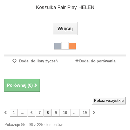
Koszulka Fair Play HELEN
Więcej
Dodaj do listy życzeń
Dodaj do porówania
Porównaj (
0
)
Pokaż wszystkie
1
...
6
7
8
9
10
...
19
Pokazuje 85 - 96 z 225 elementów