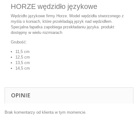
HORZE wędzidło językowe
Wędzidło językowe firmy Horze. Model wędzidła stworzonego z
myśla o koniach, które przekładają język nad wędzidłem.
Specjalna łapatka zapobiega przekładaniu języka. produkt
dostępny w wielu rozmiarach
Grubość:
11,5 cm
12,5 cm
13,5 cm
14,5 cm
OPINIE
Brak komentarzy od klienta w tym momencie.