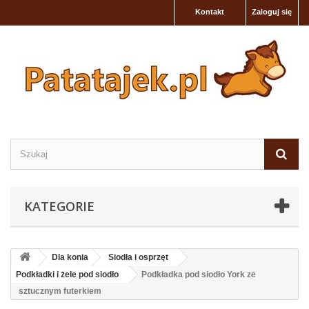
Kontakt
Zaloguj się
KATEGORIE
Dla konia
Siodła i osprzęt
Podkładki i żele pod siodło
Podkładka pod siodło York ze
sztucznym futerkiem