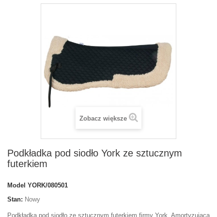
Zobacz większe
Podkładka pod siodło York ze sztucznym
futerkiem
Model
YORK/080501
Stan:
Nowy
Podkładka pod siodło ze sztucznym futerkiem firmy York. Amortyzująca