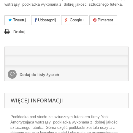
wstrząsy podkładka wykonana z dobrej jakości sztucznego futerka.
Tweetuj
Udostępnij
Google+
Pinterest
Drukuj
Dodaj do listy życzeń
WIĘCEJ INFORMACJI
Podkładka pod siodło ze sztucznym futerkiem firmy York.
Amortyzująca wstrząsy podkładka wykonana z dobrej jakości
sztucznego futerka. Górna część podkładki została uszyta z
dobrego gatunku bawełny a spód i obszycia ze wspomnianego