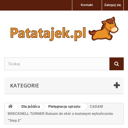
Kontakt
Zaloguj się
KATEGORIE
Dla jeźdźca
Pielęgnacja sprzętu
C&D&M
BRECKNELL TURNER Balsam do skór o matowym wykończeniu
"Step 2"