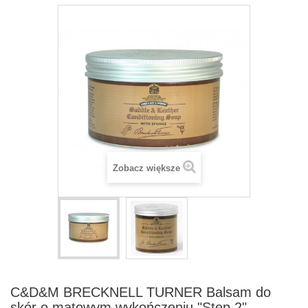
Zobacz większe
C&D&M BRECKNELL TURNER Balsam do
skór o matowym wykończeniu "Step 2"