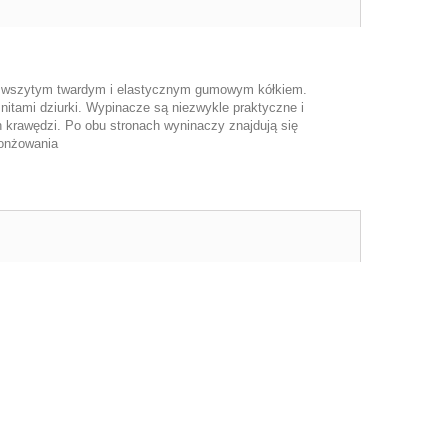
z wszytym twardym i elastycznym gumowym kółkiem.
nitami dziurki. Wypinacze są niezwykle praktyczne i
 krawędzi. Po obu stronach wyninaczy znajdują się
lonżowania