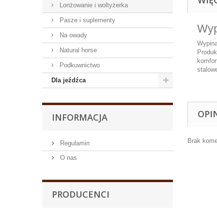
Lonżowanie i woltyżerka
Pasze i suplementy
Wyp
Na owady
Wypina
Natural horse
Produk
komfor
Podkuwnictwo
stalow
Dla jeźdźca
OPI
INFORMACJA
Brak kome
Regulamin
O nas
PRODUCENCI