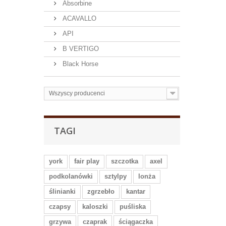
Absorbine
ACAVALLO
API
B VERTIGO
Black Horse
Wszyscy producenci
TAGI
york
fair play
szczotka
axel
podkolanówki
sztylpy
lonża
ślinianki
zgrzebło
kantar
czapsy
kaloszki
puśliska
grzywa
czaprak
ściągaczka