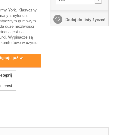
irmy York. Klasyczny
nany z nylonu z
Dodaj do listy życzeń
lastycznym gumowym
ada duże możliwości
pinana jest na
urki. Wypinacze są
i komfortowe w użyciu.
tępuje już w
stępnij
nterest