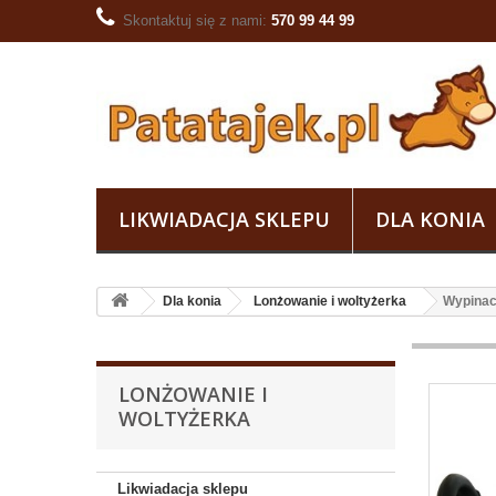
Skontaktuj się z nami:
570 99 44 99
LIKWIADACJA SKLEPU
DLA KONIA
Dla konia
Lonżowanie i woltyżerka
Wypinac
LONŻOWANIE I
WOLTYŻERKA
Likwiadacja sklepu