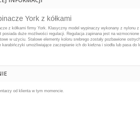
inacze York z kółkami
cze z kółkami firmy York. Klasyczny model wypinaczy wykonany z nylonu 
t posiada duże możliwości regulacji. Regulacja zapinana jest na wzmocnione 
towe w użyciu. Stalowe elementy koloru srebrego zostały pozbawione ostrych
e karabińczyki umożliwiające zaczepianie ich do kiełzna i siodła lub pasa do 
NIE
ntarzy od klienta w tym momencie.