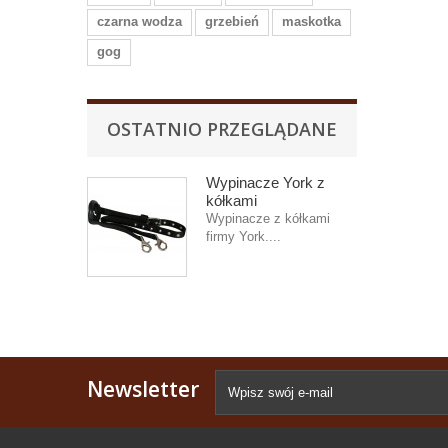
czarna wodza
grzebień
maskotka
gog
OSTATNIO PRZEGLĄDANE
Wypinacze York z
kółkami
Wypinacze z kółkami
firmy York....
Newsletter