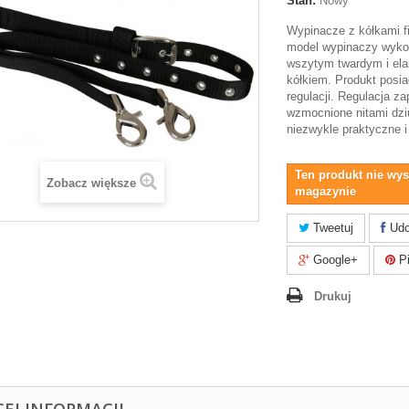
Stan:
Nowy
Wypinacze z kółkami f
model wypinaczy wyko
wszytym twardym i e
kółkiem. Produkt posi
regulacji. Regulacja za
wzmocnione nitami dzi
niezwykle praktyczne 
Ten produkt nie wys
Zobacz większe
magazynie
Tweetuj
Udo
Google+
Pi
Drukuj
CEJ INFORMACJI