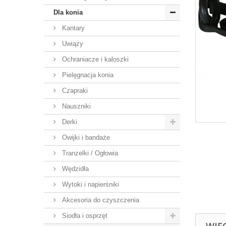
Dla konia
Kantary
Uwiązy
Ochraniacze i kaloszki
Pielęgnacja konia
Czapraki
Nauszniki
Derki
Owijki i bandaże
Tranzelki / Ogłowia
Wędzidła
Wytoki i napierśniki
Akcesoria do czyszczenia
Siodła i osprzęt
WIĘ