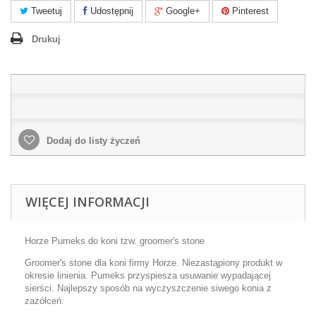
Tweetuj
Udostępnij
Google+
Pinterest
Drukuj
Dodaj do listy życzeń
WIĘCEJ INFORMACJI
Horze Pumeks do koni tzw. groomer's stone
Groomer's stone dla koni firmy Horze. Niezastąpiony produkt w
okresie linienia. Pumeks przyspiesza usuwanie wypadającej
sierści. Najlepszy sposób na wyczyszczenie siwego konia z
zażółceń.