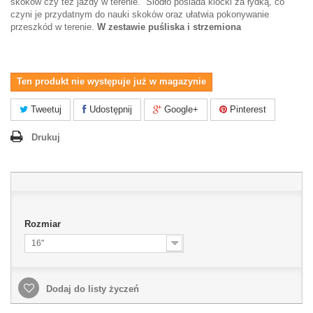
skoków czy tez jazdy w terenie. Siodło posiada klocki za łydką, co
czyni je przydatnym do nauki skoków oraz ułatwia pokonywanie
przeszkód w terenie.
W zestawie puśliska i strzemiona
Ten produkt nie występuje już w magazynie
Tweetuj
Udostępnij
Google+
Pinterest
Drukuj
Rozmiar
16"
Dodaj do listy życzeń