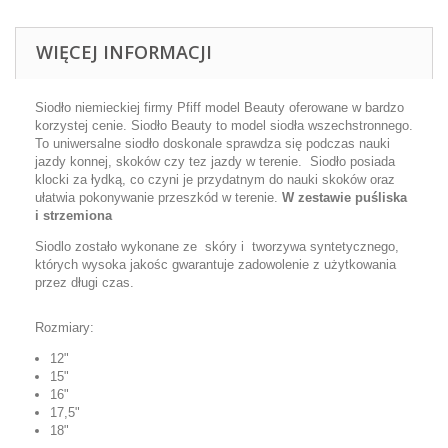
WIĘCEJ INFORMACJI
Siodło niemieckiej firmy Pfiff model Beauty oferowane w bardzo
korzystej cenie. Siodło Beauty to model siodła wszechstronnego.
To uniwersalne siodło doskonale sprawdza się podczas nauki
jazdy konnej, skoków czy tez jazdy w terenie. Siodło posiada
klocki za łydką, co czyni je przydatnym do nauki skoków oraz
ułatwia pokonywanie przeszkód w terenie.
W zestawie puśliska
i strzemiona
Siodlo zostało wykonane ze skóry i tworzywa syntetycznego,
których wysoka jakośc gwarantuje zadowolenie z użytkowania
przez długi czas.
Rozmiary:
12"
15"
16"
17,5"
18"