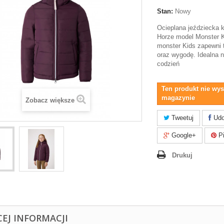
Stan:
Nowy
Ocieplana jeździecka k
Horze model Monster K
monster Kids zapewni 
oraz wygodę. Idealna 
codzień
Ten produkt nie wys
magazynie
Zobacz większe
Tweetuj
Udo
Google+
Pi
Drukuj
CEJ INFORMACJI