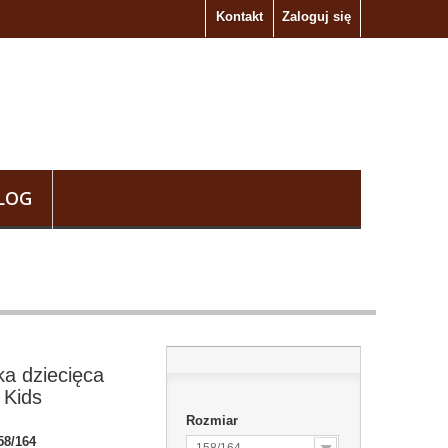
Kontakt
Zaloguj się
LOG
ka dziecięca
 Kids
Rozmiar
58/164
158/164