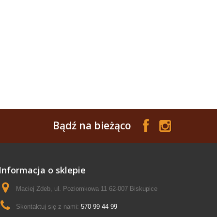
Bądź na bieżąco
Informacja o sklepie
Maciej Zdeb, ul. Poziomkowa 11 62-007 Biskupice
Skontaktuj się z nami:
570 99 44 99