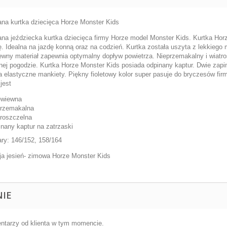
ana kurtka dziecięca Horze Monster Kids
ana jeździecka kurtka dziecięca firmy Horze model Monster Kids. Kurtka Hor
. Idealna na jazdę konną oraz na codzień. Kurtka została uszyta z lekkiego m
ewny materiał zapewnia optymalny dopływ powietrza. Nieprzemakalny i wiatros
nej pogodzie. Kurtka Horze Monster Kids posiada odpinany kaptur. Dwie zapi
a elastyczne mankiety. Piękny fioletowy kolor super pasuje do bryczesów fi
 jest
ewiewna
przemakalna
roszczelna
nany kaptur na zatrzaski
ry: 146/152, 158/164
ja jesień- zimowa Horze Monster Kids
NIE
ntarzy od klienta w tym momencie.