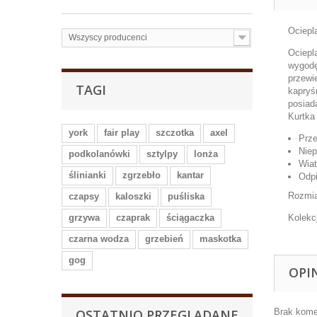
Ociepl
Wszyscy producenci
Ociepl
wygodę
przewi
TAGI
kapryś
posiad
Kurtka
york
fair play
szczotka
axel
Prz
Nie
podkolanówki
sztylpy
lonża
Wiat
ślinianki
zgrzebło
kantar
Odpi
Rozmia
czapsy
kaloszki
puśliska
grzywa
czaprak
ściągaczka
Kolekc
czarna wodza
grzebień
maskotka
gog
OPI
OSTATNIO PRZEGLĄDANE
Brak kome