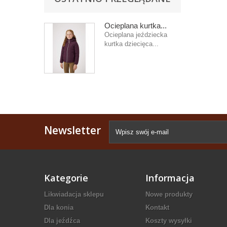
Ocieplana kurtka...
Ocieplana jeździecka
kurtka dziecięca...
Newsletter
Kategorie
Informacja
Likwiadacja sklepu
Nowe produkty
Dla konia
Kontakt
Dla jeźdźca
Koszty wysyłki