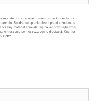
ze monster Kids zapewni towjemu dziecko ciepło oraz
ateriału. Solidne ocieplenie chroni przed chłodem, a
zczelny materiał sprawdzi się nawet przy najbardziej
nane kieszenie pomieszczą cenne drobiazgi. Kusrtka
rmy Horze.