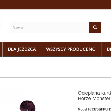
DLA JEŹDŹCA
WSZYSCY PRODUCENCI
B
Ocieplana kurt
Horze Monster
Model
H/33706/FPU/1