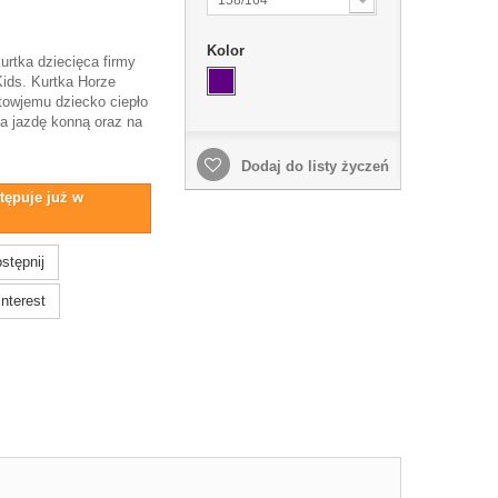
Kolor
urtka dziecięca firmy
ids. Kurtka Horze
towjemu dziecko ciepło
na jazdę konną oraz na
Dodaj do listy życzeń
tępuje już w
stępnij
nterest