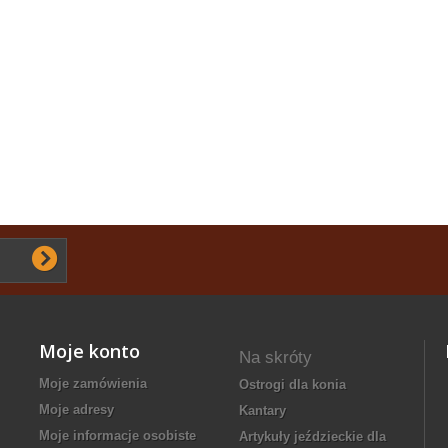
Moje konto
Na skróty
Moje zamówienia
ostrogi dla konia
Moje adresy
kantary
Moje informacje osobiste
artykuły jeździeckie dla