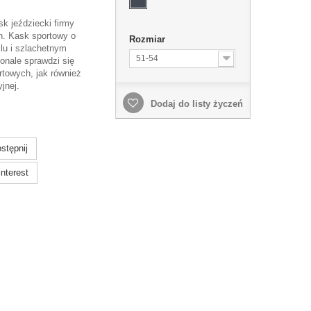
k jeździecki firmy
n. Kask sportowy o
Rozmiar
lu i szlachetnym
51-54
onale sprawdzi się
rtowych, jak również
yjnej.
Dodaj do listy życzeń
stępnij
nterest