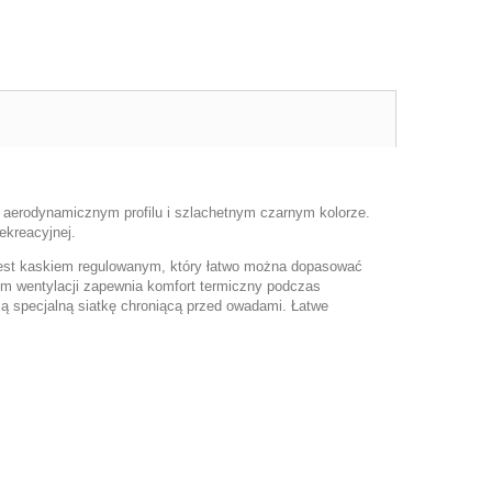
o aerodynamicznym profilu i szlachetnym czarnym kolorze.
ekreacyjnej.
 jest kaskiem regulowanym, który łatwo można dopasować
m wentylacji zapewnia komfort termiczny podczas
ją specjalną siatkę chroniącą przed owadami. Łatwe