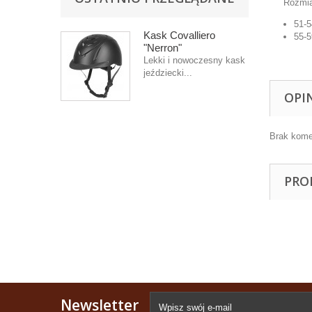
Rozmi
51-5
Kask Covalliero
55-5
"Nerron"
Lekki i nowoczesny kask
jeździecki...
OPI
Brak kome
PRO
Newsletter