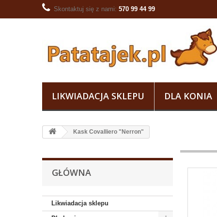
Skontaktuj się z nami:
570 99 44 99
LIKWIADACJA SKLEPU
DLA KONIA
Kask Covalliero "Nerron"
GŁÓWNA
Likwiadacja sklepu