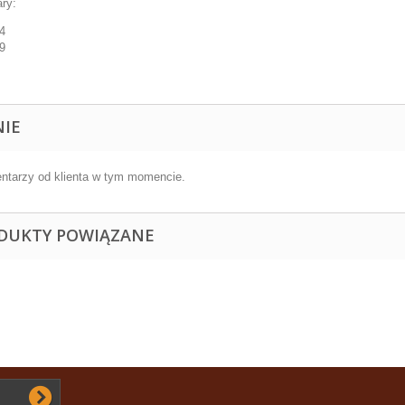
ary:
4
9
NIE
ntarzy od klienta w tym momencie.
DUKTY POWIĄZANE