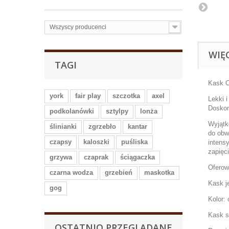
Wszyscy producenci
WIĘ
TAGI
Kask C
york
fair play
szczotka
axel
Lekki 
Doskon
podkolanówki
sztylpy
lonża
Wyjątk
ślinianki
zgrzebło
kantar
do obw
czapsy
kaloszki
puśliska
intens
zapięc
grzywa
czaprak
ściągaczka
Oferow
czarna wodza
grzebień
maskotka
Kask j
gog
Kolor:
Kask s
OSTATNIO PRZEGLĄDANE