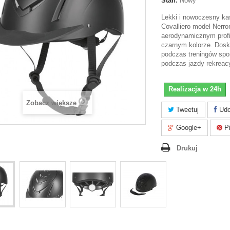
Stan:
Nowy
Lekki i nowoczesny kas
Covalliero model Nerro
aerodynamicznym profi
czarnym kolorze. Dosk
podczas treningów spo
podczas jazdy rekreac
Realizacja w 24h
Zobacz większe
Tweetuj
Udo
Google+
Pi
Drukuj