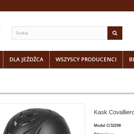
DLA JEŹDŹCA
WSZYSCY PRODUCENCI
B
Kask Covallier
Model
C/32298