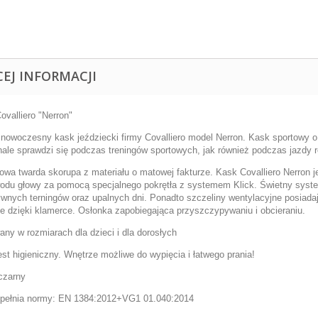
CEJ INFORMACJI
ovalliero "Nerron"
i nowoczesny kask jeździecki firmy Covalliero model Nerron. Kask sportowy 
ale sprawdzi się podczas treningów sportowych, jak również podczas jazdy r
owa twarda skorupa z materiału o matowej fakturze. Kask Covalliero Nerron
odu głowy za pomocą specjalnego pokrętła z systemem Klick. Świetny syste
ywnych terningów oraz upalnych dni. Ponadto szczeliny wentylacyjne posiada
ie dzięki klamerce. Osłonka zapobiegająca przyszczypywaniu i obcieraniu.
any w rozmiarach dla dzieci i dla dorosłych
est higieniczny. Wnętrze możliwe do wypięcia i łatwego prania!
 czarny
pełnia normy: EN 1384:2012+VG1 01.040:2014