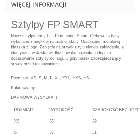
WIĘCEJ INFORMACJI
Sztylpy FP SMART
Nowe sztylpy firmy Fair Play model Smart. Ciekawe sztylpy
wykonane z miękkiej naturalnej skóry. Ozdobione metalową
blaszką z logo. Zapięcie na suwak z tyłu ułatwia zakładanie, a
elastyczna wstawka wzdłuż suwaka pozwala na lepsze
dopasowanie sztylpy do nogi. U góry pasek zabezpieczający
suwak przed rozsuwaniem.
Rozmiary: XS, S, M, L, XL, XXL, HXS, HS
Kolor: czarny
DARMOWA WYSYŁKA :)
ROZMIAR
WYSOKOŚĆ
SZEROKOŚĆ BEZ ROZC
XS
35
29
S
37
31