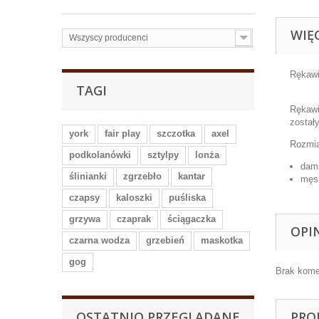
WIĘ
Wszyscy producenci
Rękawi
TAGI
Rękawi
został
york
fair play
szczotka
axel
Rozmia
podkolanówki
sztylpy
lonża
dams
ślinianki
zgrzebło
kantar
męsk
czapsy
kaloszki
puśliska
grzywa
czaprak
ściągaczka
OPI
czarna wodza
grzebień
maskotka
gog
Brak kome
OSTATNIO PRZEGLĄDANE
PRO