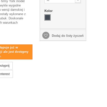
 firmy York model
zwykle wygodne
 wersji damskiej i
Kolor
ostały wykonane z
nubuk. Doskonale
ch warunkach
Dodaj do listy życzeń
tępuje już w
ji ale jest dostępny
.
stępnij
nterest