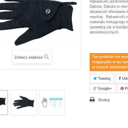
Rękawiczki jeździeckie
Dakota. Dakota to nie
rękawiczki oferowane w
męskiej. Rękawiczki z
materiału imitującego 
sprawdzą się w każdy
atmosferycznych.
Ten produkt nie wys
Zobacz większe
magazynie w tej opc
w innych wariantach
Tweetuj
Udo
Google+
Pi
Drukuj