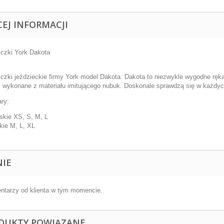
CEJ INFORMACJI
czki York Dakota
czki jeździeckie firmy York model Dakota. Dakota to niezwykle wygodne ręka
y wykonane z materiału imitującego nubuk. Doskonale sprawdzą się w każdy
ry:
kie XS, S, M, L
ie M, L, XL
NIE
ntarzy od klienta w tym momencie.
DUKTY POWIĄZANE