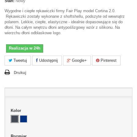
Stan:
Nowy
Wygodne i ciepłe rękawiczki firmy Fair Play model Cortina 2.0.
Rękawiczki zostały wykonane z shoftshellu, podszyte od wewnątrz
polarem. Lekkie, ciepłe, elastyczne - idealnie dopasowujące się do
dłoni. Na całym wnętrzu dłoni antypoślizgowy wzór z silikonu. Na
wierzchu dłoni odblaskowe logo.
Realizacja w 24h
Tweetuj
Udostępnij
Google+
Pinterest
Drukuj
Kolor
Rozmiar