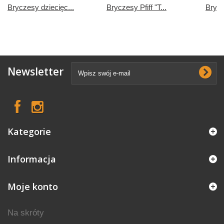
Bryczesy dziecięc...
Bryczesy Pfiff "T...
Brycz
Newsletter
Kategorie
Informacja
Moje konto
Na skróty