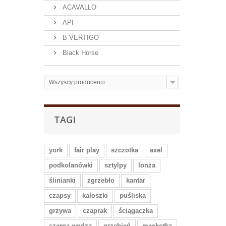
ACAVALLO
API
B VERTIGO
Black Horse
Wszyscy producenci
TAGI
york
fair play
szczotka
axel
podkolanówki
sztylpy
lonża
ślinianki
zgrzebło
kantar
czapsy
kaloszki
puśliska
grzywa
czaprak
ściągaczka
czarna wodza
grzebień
maskotka