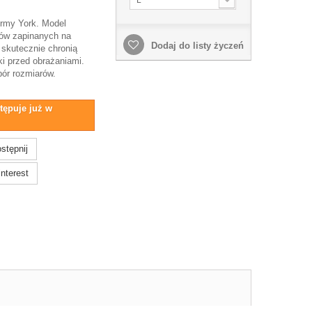
irmy York. Model
ów zapinanych na
Dodaj do listy życzeń
 skutecznie chronią
ki przed obrażaniami.
bór rozmiarów.
tępuje już w
stępnij
nterest