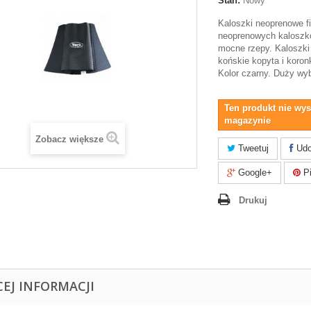
Stan:
Nowy
Kaloszki neoprenowe f
neoprenowych kaloszk
mocne rzepy. Kaloszki
końskie kopyta i koron
Kolor czarny. Duży wy
Ten produkt nie wys
magazynie
Zobacz większe
Tweetuj
Udo
Google+
Pi
Drukuj
CEJ INFORMACJI