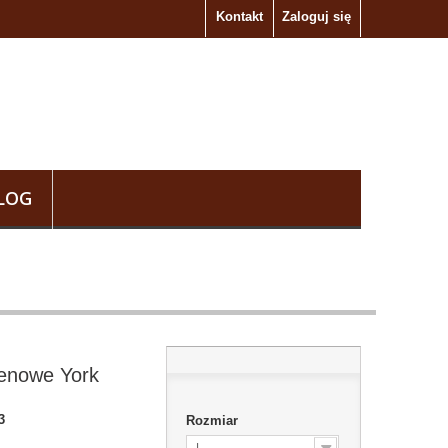
Kontakt
Zaloguj się
LOG
renowe York
3
Rozmiar
L