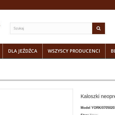
DLA JEŹDŹCA
WSZYSCY PRODUCENCI
B
Kaloszki neop
Model
YORK/0705020