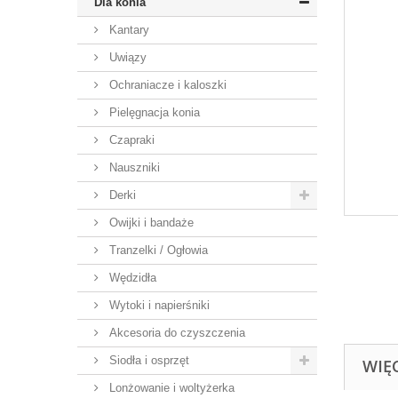
Dla konia
Kantary
Uwiązy
Ochraniacze i kaloszki
Pielęgnacja konia
Czapraki
Nauszniki
Derki
Owijki i bandaże
Tranzelki / Ogłowia
Wędzidła
Wytoki i napierśniki
Akcesoria do czyszczenia
Siodła i osprzęt
WIĘ
Lonżowanie i woltyżerka