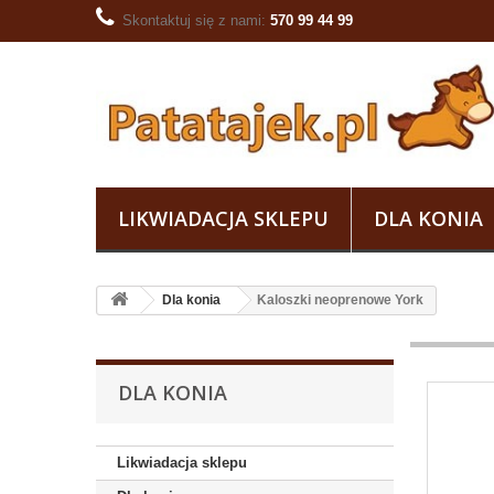
Skontaktuj się z nami:
570 99 44 99
LIKWIADACJA SKLEPU
DLA KONIA
Dla konia
Kaloszki neoprenowe York
DLA KONIA
Likwiadacja sklepu