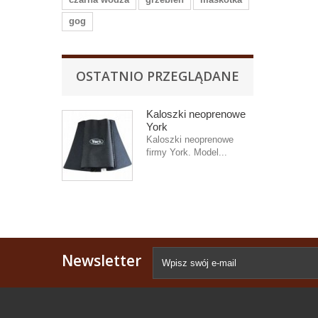
gog
OSTATNIO PRZEGLĄDANE
Kaloszki neoprenowe
York
Kaloszki neoprenowe
firmy York. Model...
Newsletter