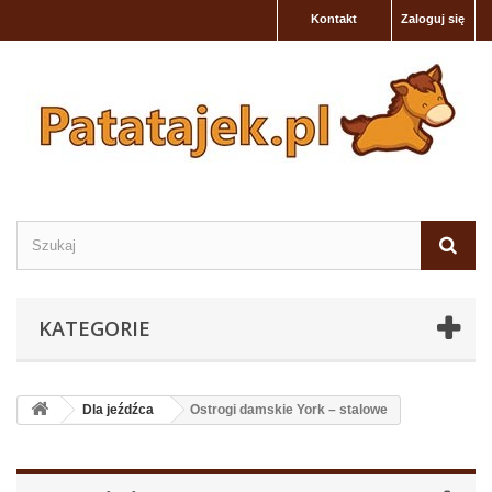
Kontakt
Zaloguj się
KATEGORIE
Dla jeźdźca
Ostrogi damskie York – stalowe