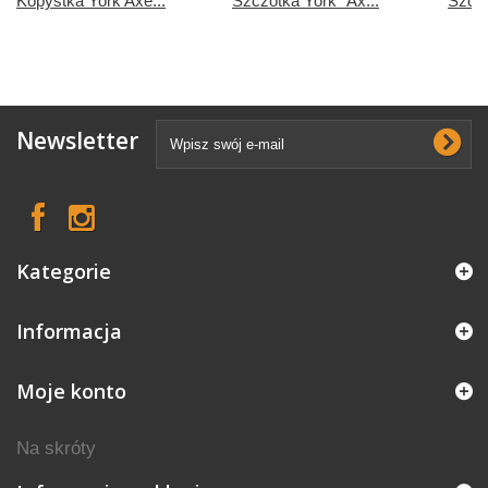
Kopystka York Axe...
Szczotka York "Ax...
Szczo
Newsletter
Kategorie
Informacja
Moje konto
Na skróty