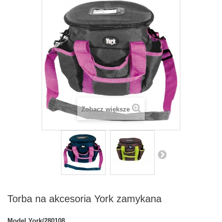
Zobacz większe
Torba na akcesoria York zamykana
Model
York/280108