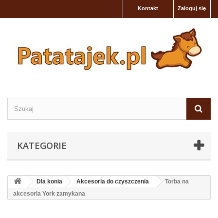
Kontakt
Zaloguj się
KATEGORIE
Dla konia
Akcesoria do czyszczenia
Torba na
akcesoria York zamykana