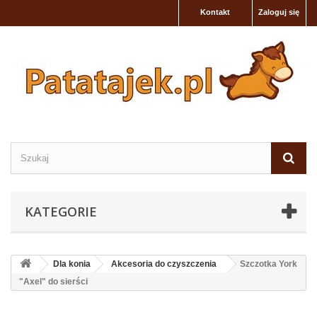
Kontakt
Zaloguj się
KATEGORIE
Dla konia
Akcesoria do czyszczenia
Szczotka York
"Axel" do sierści