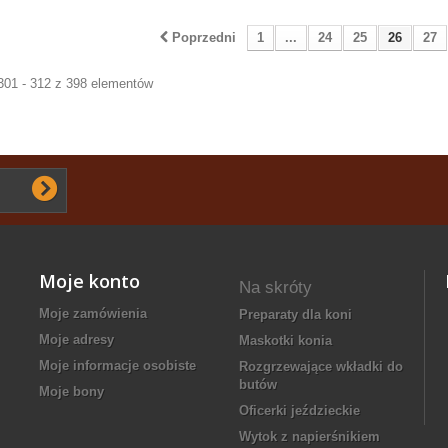
Poprzedni
1
...
24
25
26
27
301 - 312 z 398 elementów
Moje konto
Na skróty
Moje zamówienia
preparaty dla koni
Moje adresy
Maskotki konia
Moje informacje osobiste
rozgrzewające wkładki do
butów
Moje bony
oficerki jeździeckie
wytok z napierśnikiem