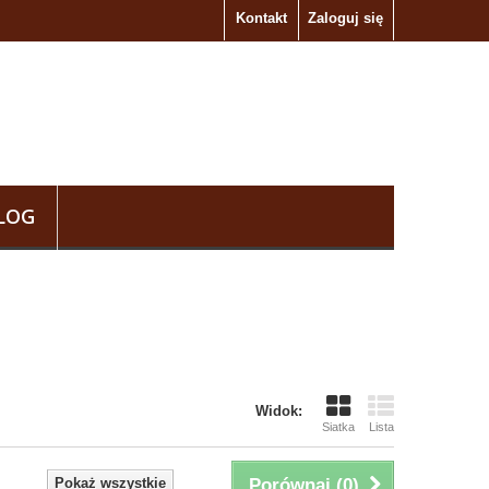
Kontakt
Zaloguj się
LOG
Widok:
Siatka
Lista
Pokaż wszystkie
Porównaj (
0
)