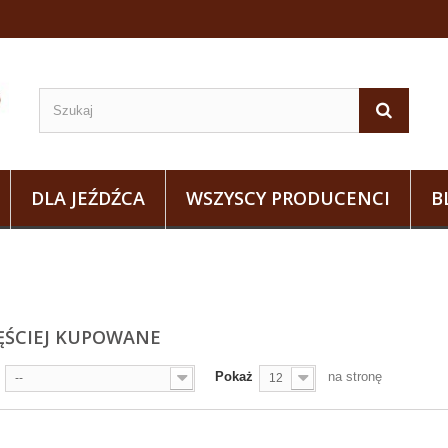
DLA JEŹDŹCA
WSZYSCY PRODUCENCI
B
ĘŚCIEJ KUPOWANE
Pokaż
na stronę
--
12