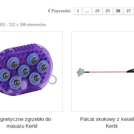
Poprzedni
1
...
24
25
26
27
301 - 312 z 398 elementów
gnetyczne zgrzebło do
Palcat skokowy z kwiat
masażu Kerbl
Kerbl