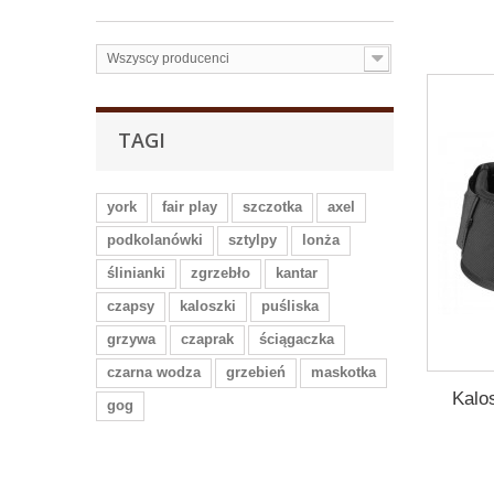
Wszyscy producenci
TAGI
york
fair play
szczotka
axel
podkolanówki
sztylpy
lonża
ślinianki
zgrzebło
kantar
czapsy
kaloszki
puśliska
grzywa
czaprak
ściągaczka
czarna wodza
grzebień
maskotka
Kalo
gog