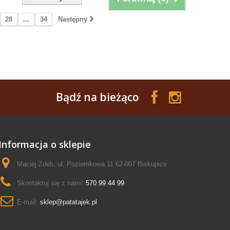
28
...
34
Następny
Bądź na bieżąco
Informacja o sklepie
Maciej Zdeb, ul. Poziomkowa 11 62-007 Biskupice
Skontaktuj się z nami:
570 99 44 99
E-mail:
sklep@patatajek.pl