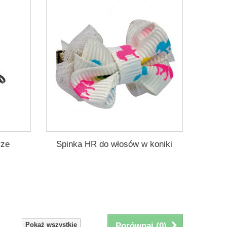
rze
Spinka HR do włosów w koniki
Pokaż wszystkie
Porównaj (
0
)