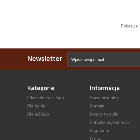
Pokazuje 
Newsletter
Kategorie
Informacja
Likwiadacja sklepu
Nowe produkty
Dla konia
Kontakt
Dla jeźdźca
Koszty wysyłki
Polityka prywatności
Regulamin
O nas