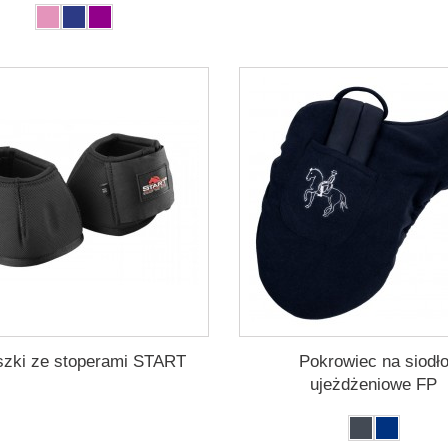
szki ze stoperami START
Pokrowiec na siodł
ujeżdżeniowe FP