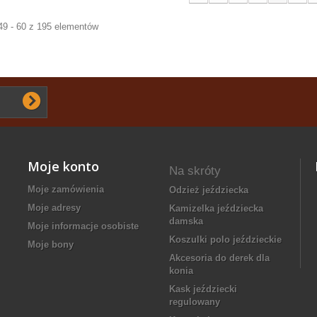
49 - 60 z 195 elementów
Moje konto
Na skróty
Moje zamówienia
odzież jeździecka
Moje adresy
kamizelka jeździecka
damska
Moje informacje osobiste
koszulki polo jeździeckie
Moje bony
Akcesoria do derek dla
konia
kask jeździecki
regulowany