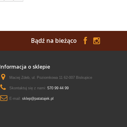
Bądź na bieżąco
Informacja o sklepie
Maciej Zdeb, ul. Poziomkowa 11 62-007 Biskupice
Skontaktuj się z nami:
570 99 44 99
E-mail:
sklep@patatajek.pl