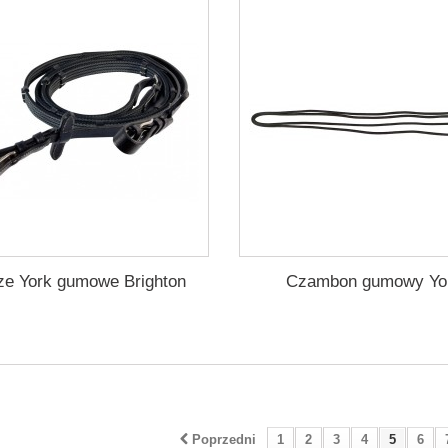
e York gumowe Brighton
Czambon gumowy Yo
Poprzedni
1
2
3
4
5
6