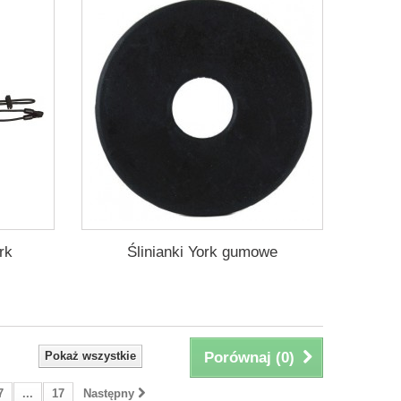
rk
Ślinianki York gumowe
Pokaż wszystkie
Porównaj (
0
)
7
...
17
Następny