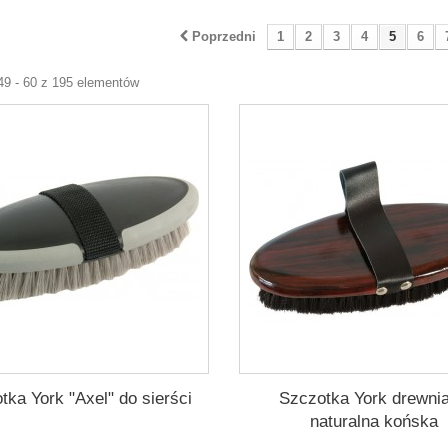
Poprzedni
1
2
3
4
5
6
49 - 60 z 195 elementów
tka York "Axel" do sierści
Szczotka York drewni
naturalna końska