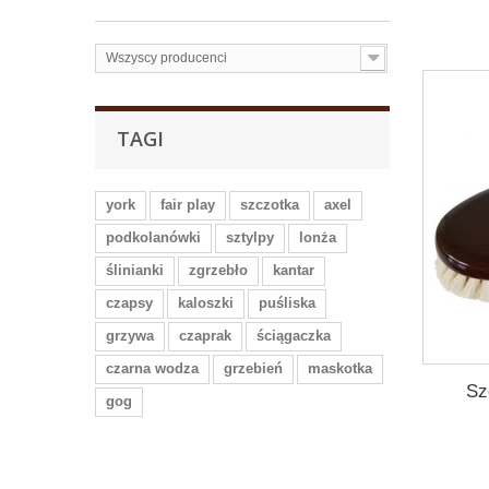
Wszyscy producenci
TAGI
york
fair play
szczotka
axel
podkolanówki
sztylpy
lonża
ślinianki
zgrzebło
kantar
czapsy
kaloszki
puśliska
grzywa
czaprak
ściągaczka
czarna wodza
grzebień
maskotka
Sz
gog