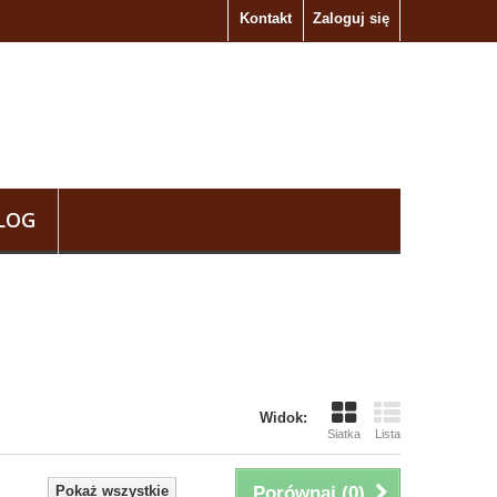
Kontakt
Zaloguj się
LOG
Widok:
Siatka
Lista
Pokaż wszystkie
Porównaj (
0
)