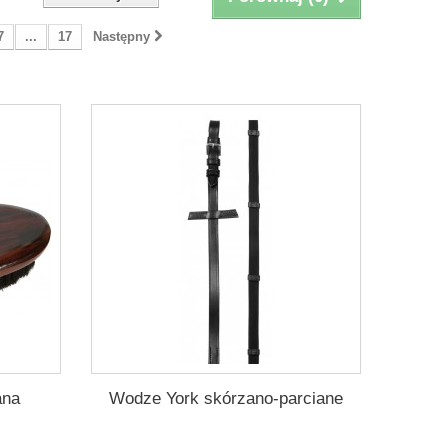
7
...
17
Następny
ana
Wodze York skórzano-parciane