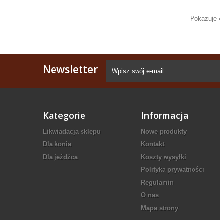
Pokazuje 
Newsletter
Kategorie
Informacja
Likwiadacja sklepu
Nowe produkty
Dla konia
Kontakt
Dla jeźdźca
Koszty wysyłki
Polityka prywatności
Regulamin
O nas
Mapa strony