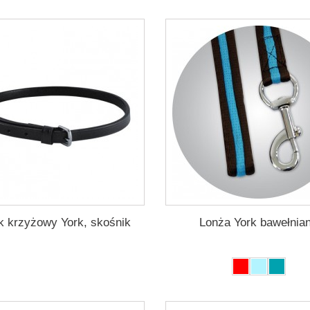
k krzyżowy York, skośnik
Lonża York bawełnia